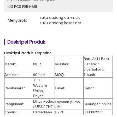
100 PCS PER HARI
suku cadang atm ncr
, 
Menyoroti:
suku cadang kaset ncr
Deskripsi Produk
Deskripsi Produk Terperinci
Baru Asli / Baru
Merek:
NCR
Kualitas:
Generik /
diperbaharui
Jaminan:
90 hari
MOQ:
1 buah
T / T,
Western
Pembayaran:
Paket:
Karton
Union,
Paypal
DHL / Fedex
Layanan purna
Pengiriman:
Dukungan online
jual:
/ UPS / TNT
Kondisi:
Persediaan
P / N
0090029539