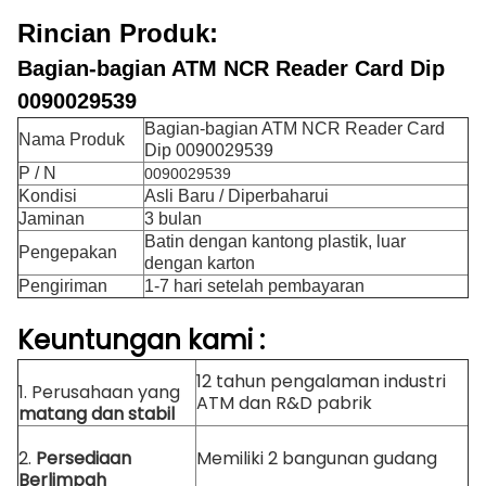
Rincian Produk:
Bagian-bagian ATM NCR Reader Card Dip
0090029539
Bagian-bagian ATM NCR Reader Card
Nama Produk
Dip 0090029539
P / N
0090029539
Kondisi
Asli Baru / Diperbaharui
Jaminan
3 bulan
Batin dengan kantong plastik, luar
Pengepakan
dengan karton
Pengiriman
1-7 hari setelah pembayaran
Keuntungan
kami
:
12 tahun pengalaman industri
1. Perusahaan yang
ATM dan R&D pabrik
matang dan stabil
2.
Persediaan
Memiliki 2 bangunan gudang
Berlimpah