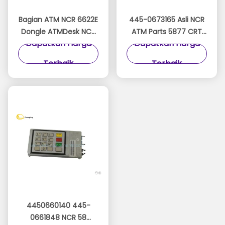
Bagian ATM NCR 6622E
445-0673165 Asli NCR
Dongle ATMDesk NCR
ATM Parts 5877 CRT
Dapatkan Harga
Dapatkan Harga
Personas SelfService
FDK Assy FDK Majelis
ATM Dongle
4450673165
Terbaik
Terbaik
4450660140 445-
0661848 NCR 58