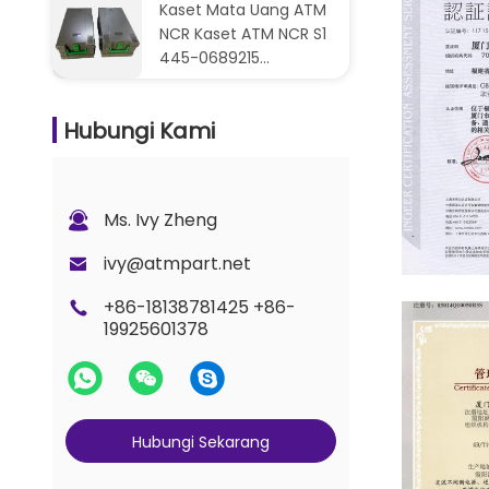
Dispenser Uang Tunai
Kaset Mata Uang ATM
NCR Kaset ATM NCR S1
445-0689215
4450689215
Hubungi Kami
Ms. Ivy Zheng
ivy@atmpart.net
ISO180000
+86-18138781425 +86-
19925601378
Hubungi Sekarang