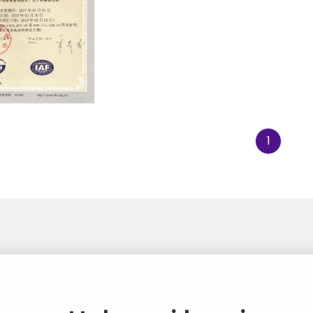
e of Management
1