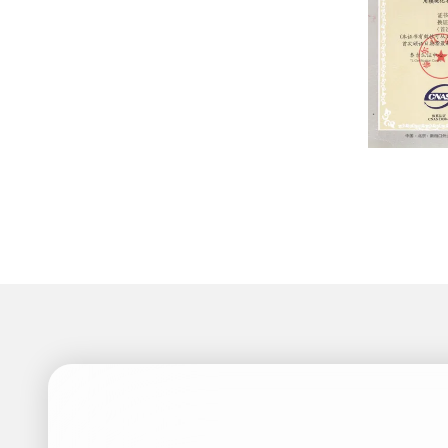
Certificat
System