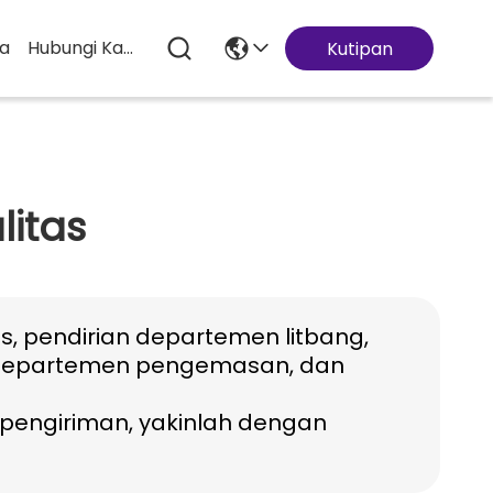
ta
Hubungi Kami
Kutipan
litas
as, pendirian departemen litbang,
 departemen pengemasan, dan
 pengiriman, yakinlah dengan