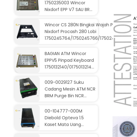
1750235003 Wincor
Nixdorf EPP V7 SAU BR
CPYPTERA V7 EPP ATM
PC280 285
Wincor CS 280N Bingkai Wajah PC280 Winc
Nixdorf Procash 280 Lobi
1750245764/1750245766/1750245768/175
BAGIAN ATM Wincor
EPPV5 Pinpad Keyboard
1750132140/01750132140
Keypad
009-0029127 Suku
Cadang Mesin ATM NCR
BRM Purge Bin NCR
6683 Mesin Daur Ulang
Tolak Kaset
00-104777-000M
CE
0090029127
Diebold Opteva 1.5
Kaset Mata Uang
00104777000M Kaset