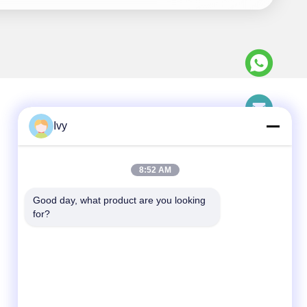
Ivy
Kontak Cepat
tel
8:52 AM
0086--18138781425-00861992560137
Good day, what product are you looking 
E-mail
for?
ivy@atmpart.net
Alamat
46, Jalan Kelima Barat, Zona Barat
Taman Yujing, Luoxi Xincheng, Kota
Dashi, Distrik Panyu, Guangzhou,