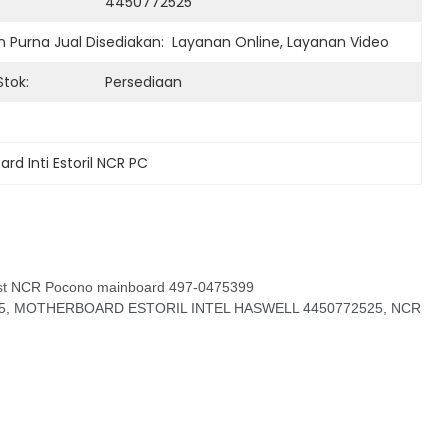
4450772525
 Purna Jual Disediakan:
Layanan Online, Layanan Video
Stok:
Persediaan
rd Inti Estoril NCR PC
st NCR Pocono mainboard 497-0475399
2525, MOTHERBOARD ESTORIL INTEL HASWELL 4450772525, NCR