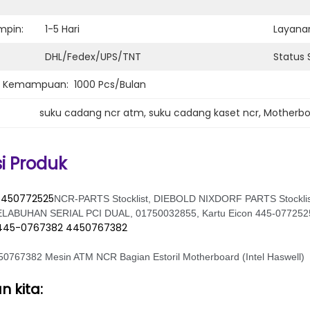
mpin:
1-5 Hari
Layanan
DHL/Fedex/UPS/TNT
Status 
n Kemampuan:
1000 Pcs/bulan
suku cadang ncr atm
, 
suku cadang kaset ncr
, 
Motherboa
si Produk
4450772525
NCR-PARTS Stocklist, DIEBOLD NIXDORF PARTS Stockli
ELABUHAN SERIAL PCI DUAL, 01750032855, Kartu Eicon 445-077
445-0767382 4450767382
0767382 Mesin ATM NCR Bagian Estoril Motherboard (Intel Haswell)
 kita: