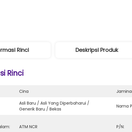
ormasi Rinci
Deskripsi Produk
i Rinci
Cina
Jamina
Asli Baru / Asli Yang Diperbaharui / 
Nama P
Generik Baru / Bekas
alam:
ATM NCR
P/n: