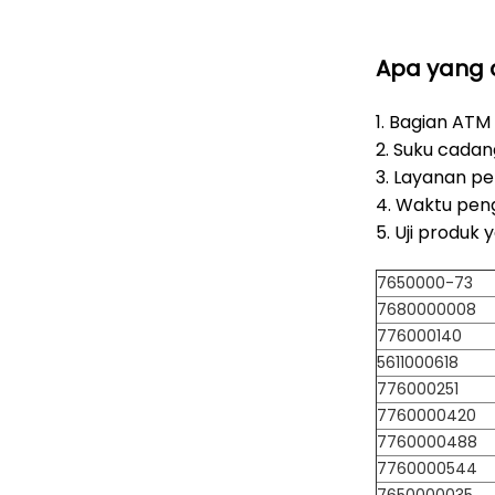
Apa yang d
1. Bagian ATM
2. Suku cadang
3. Layanan p
4. Waktu peng
5. Uji produk 
7650000-73
7680000008
776000140
5611000618
776000251
7760000420
7760000488
7760000544