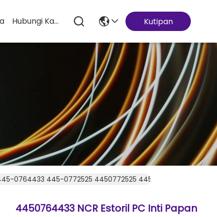
ta
Hubungi Kami
Kutipan
sano445-0764433 445-0772525 4450772525 445-0767382 445076
4450764433 NCR Estoril PC Inti Papan