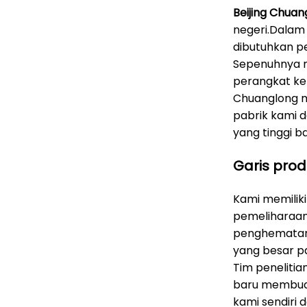
Beijing Chuan
negeri.Dalam
dibutuhkan pe
Sepenuhnya m
perangkat ke
Chuanglong me
pabrik kami 
yang tinggi b
Garis prod
Kami memiliki
pemeliharaan
penghematan 
yang besar p
Tim peneliti
baru membuat
kami sendiri 