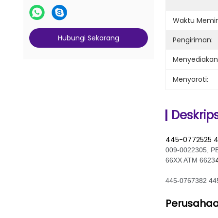
Waktu Memi
Hubungi Sekarang
Pengiriman:
Menyediaka
Menyoroti:
Deskrip
445-0772525 
009-0022305, P
66XX ATM 6623
445-0767382 445
Perusahaan