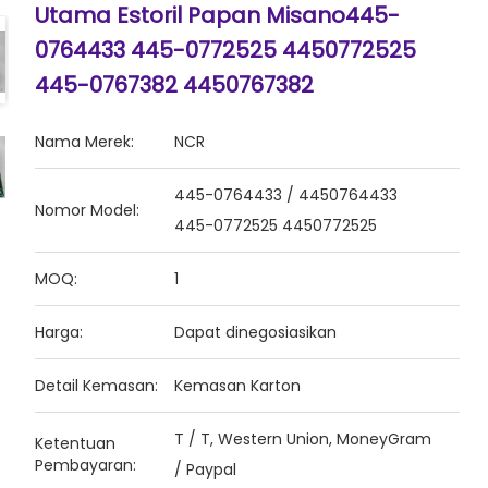
Utama Estoril Papan Misano445-
0764433 445-0772525 4450772525
445-0767382 4450767382
Nama Merek:
NCR
445-0764433 / 4450764433
Nomor Model:
445-0772525 4450772525
MOQ:
1
Harga:
Dapat dinegosiasikan
Detail Kemasan:
Kemasan Karton
T / T, Western Union, MoneyGram
Ketentuan
Pembayaran:
/ Paypal