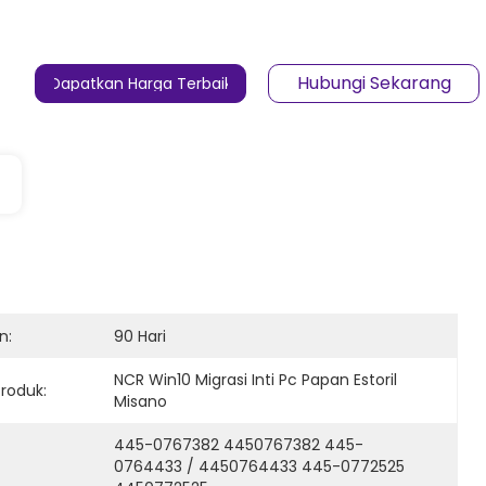
Hubungi Sekarang
Dapatkan Harga Terbaik
n:
90 Hari
NCR Win10 Migrasi Inti Pc Papan Estoril 
roduk:
Misano
445-0767382 4450767382 445-
0764433 / 4450764433 445-0772525 