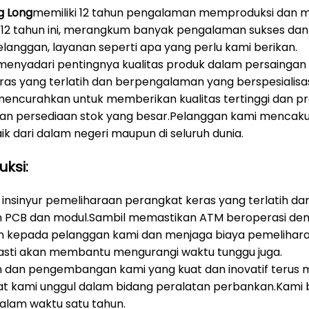
g Long
memiliki 12 tahun pengalaman memproduksi dan 
 12 tahun ini, merangkum banyak pengalaman sukses dan
langgan, layanan seperti apa yang perlu kami berikan.
enyadari pentingnya kualitas produk dalam persaingan y
ras yang terlatih dan berpengalaman yang berspesialisa
ncurahkan untuk memberikan kualitas tertinggi dan pro
dan persediaan stok yang besar.Pelanggan kami mencakup
aik dari dalam negeri maupun di seluruh dunia.
uksi:
 insinyur pemeliharaan perangkat keras yang terlatih d
 PCB dan modul.Sambil memastikan ATM beroperasi denga
kepada pelanggan kami dan menjaga biaya pemeliharaa
asti akan membantu mengurangi waktu tunggu juga.
an dan pengembangan kami yang kuat dan inovatif ter
 kami unggul dalam bidang peralatan perbankan.Kami 
dalam waktu satu tahun.