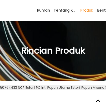
Rumah
Tentang Kami
Produk
Beri
Rincian Produk
50764433 NCR Estoril PC Inti Papan Utama Estoril Papan Mi