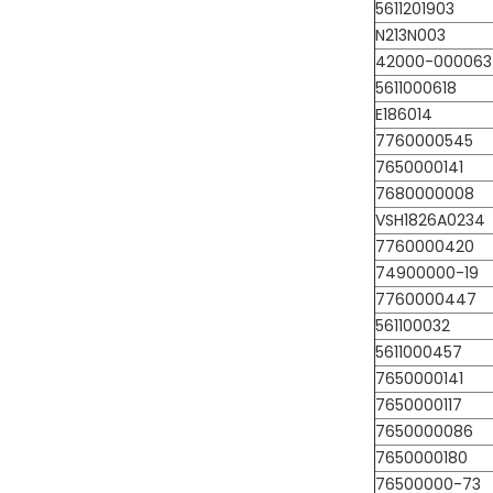
5611201903
N213N003
42000-000063
5611000618
E186014
7760000545
7650000141
7680000008
VSH1826A0234
7760000420
74900000-19
7760000447
561100032
5611000457
7650000141
7650000117
7650000086
7650000180
76500000-73