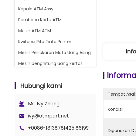
Kepala ATM Assy
Pembaca Kartu ATM
Mesin ATM ATM
Kwitansi Pita Tinta Printer
Inf
Mesin Penukaran Mata Uang Asing
Mesin penghitung uang kertas
Informas
Glory Counter suku cadang
Hubungi kami
Kasset Uang ATM
Tempat Asal:
Bagian Kunci dan Gembok
Ms. Ivy Zheng
Bagian Penghitung G+D BPS C5
Kondisi:
ivy@atmpart.net
+0086-18138781425 8619925601378
Digunakan D