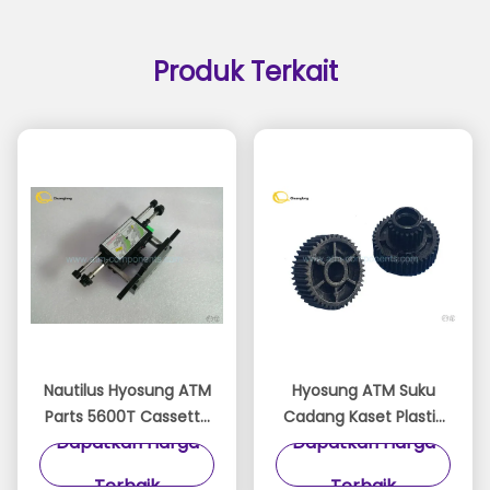
Produk Terkait
Nautilus Hyosung ATM
Hyosung ATM Suku
Parts 5600T Cassette
Cadang Kaset Plastik
Dapatkan Harga
Dapatkan Harga
Push Plate Carriage
Double Gear 21T 42G
S7430000211
Warna Hitam
Terbaik
Terbaik