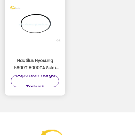
Nautilus Hyosung
5600T 8000TA Suku
Dapatkan Harga
Cadang ATM Sabuk
Karet Kecil 10x402x0.65
Terbaik
Mm