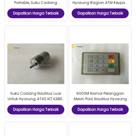
Portable, Suku Cadang
Hyosung Bagian ATM Keypad
Hyosung Mobile 45323603
Tahan Lama Model 6000M
Dapatkan Harga Terbaik
Dapatkan Harga Terbaik
Suku Cadang Nautilus Luar
6000M Nomor Pelanggan
Untuk Hyosung, ATAS KIT KABEL
Mesin Pad, Nautilus Hyosung
ASSY MOTOR Hyosung Suku
Atm Skimmer Pinpad
Dapatkan Harga Terbaik
Dapatkan Harga Terbaik
Cadang Dan Aksesoris