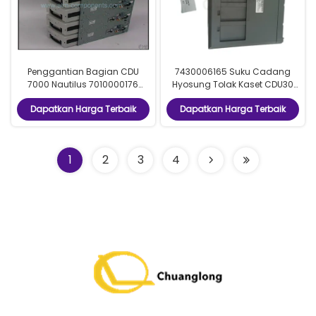
Penggantian Bagian CDU
7430006165 Suku Cadang
7000 Nautilus 7010000176
Hyosung Tolak Kaset CDU30
Model Ukuran Khusus Untuk
Suku Cadang Mesin ATM
Dapatkan Harga Terbaik
Dapatkan Harga Terbaik
Mesin Bank
1
2
3
4