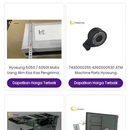
Hyosung 5050 / 5050t Mata
7430000255 4360000530 ATM
Uang Atm Kas Kas Pengiriman
Machine Parts Hyosung
DHL / Fedex
CDU10-V Modul Gear Assy
Dapatkan Harga Terbaik
Dapatkan Harga Terbaik
6.3*13.5*7.3