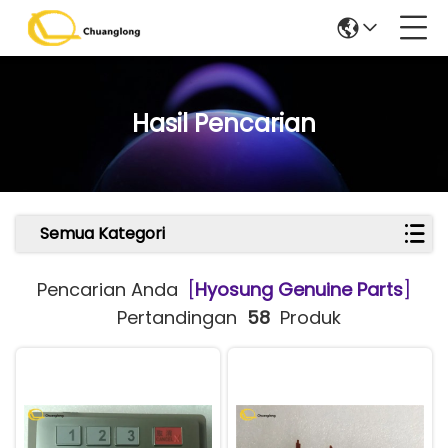
Hasil Pencarian
Semua Kategori
Pencarian Anda
[
Hyosung Genuine Parts
]
Pertandingan
58
Produk