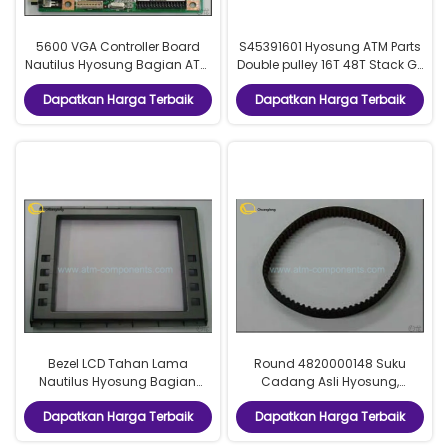
5600 VGA Controller Board
S45391601 Hyosung ATM Parts
Nautilus Hyosung Bagian ATM
Double pulley 16T 48T Stack G-
7540000005 P / N
CDU Cash Dispenser CASH
Dapatkan Harga Terbaik
Dapatkan Harga Terbaik
DISPENSER REDUCTION GEAR
Bezel LCD Tahan Lama
Round 4820000148 Suku
Nautilus Hyosung Bagian
Cadang Asli Hyosung,
Industri Layar Sentuh ATM
Durable S3M237 Flat Drive Belt
Dapatkan Harga Terbaik
Dapatkan Harga Terbaik
4370000862