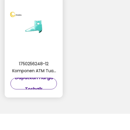
1750256248-12
Komponen ATM Tuas
Dapatkan Harga
Mekanisme Pemotong
Kiri Wincor TP28
Terbaik