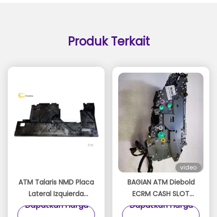
Produk Terkait
video
ATM Talaris NMD Placa
BAGIAN ATM Diebold
Lateral Izquierda
ECRM CASH SLOT
Dapatkan Harga
Dapatkan Harga
A008680 Dispensador
LOBBY UCSL 49-23311-
NMD100 GABLE SP SISI
0000A 49233110000A