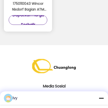
1750110043 Wincor
Nixdorf Bagian ATM
Dapatkan Harga
2050X Printer Jurnal
Termal TP06
Terbaik
01750110043
Media Sosial
Ivy
Kontak Cepat