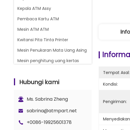
Kepala ATM Assy
Pembaca Kartu ATM
Mesin ATM ATM
Inf
Kwitansi Pita Tinta Printer
Mesin Penukaran Mata Uang Asing
Informas
Mesin penghitung uang kertas
Glory Counter suku cadang
Tempat Asal:
Hubungi kami
Kasset Uang ATM
Kondisi:
Bagian Kunci dan Gembok
Ms. Sabrina Zheng
Pengiriman:
Bagian Penghitung G+D BPS C5
sabrina@atmpart.net
Menyediaka
+0086-19925601378