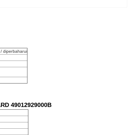
 / diperbaharui
ARD 49012929000B