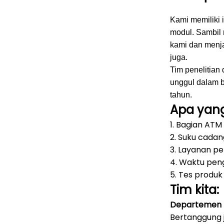
Kami memiliki 
modul.
Sambil 
kami dan menj
juga.
Tim penelitia
unggul dalam b
tahun.
Apa yang
1. Bagian ATM
2. Suku cadang
3. Layanan p
4. Waktu pen
5. Tes produk
Tim kita:
Departemen 
Bertanggung 