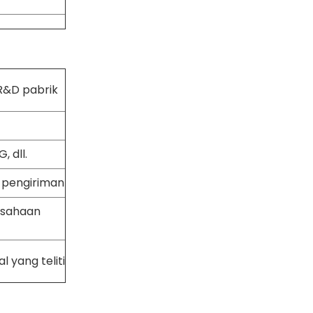
R&D pabrik
 dll.
m pengiriman
usahaan
l yang teliti