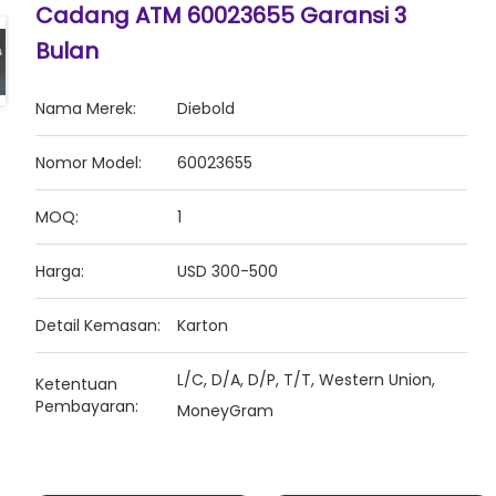
Cadang ATM 60023655 Garansi 3
Bulan
Nama Merek:
Diebold
Nomor Model:
60023655
MOQ:
1
Harga:
USD 300-500
Detail Kemasan:
Karton
L/C, D/A, D/P, T/T, Western Union,
Ketentuan
Pembayaran:
MoneyGram