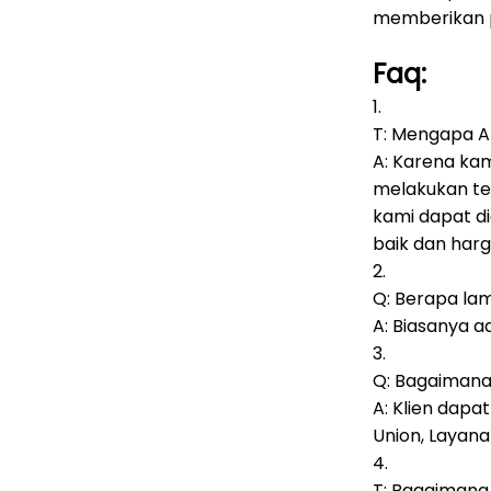
memberikan pu
Faq:
1.
T: Mengapa An
A: Karena ka
melakukan te
kami dapat d
baik dan harg
2.
Q: Berapa la
A: Biasanya a
3.
Q: Bagaiman
A: Klien dap
Union, Layana
4.
T: Bagaimana