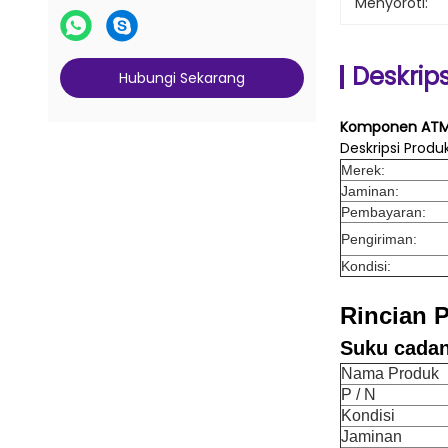
Menyoroti:
Deskrip
Hubungi Sekarang
Komponen ATM 
Deskripsi Produ
Merek:
Jaminan:
Pembayaran:
Pengiriman:
Kondisi:
Rincian 
Suku cada
Nama Produk
P / N
Kondisi
Jaminan