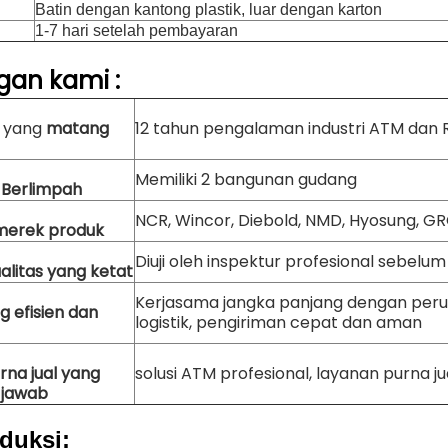
Batin dengan kantong plastik, luar dengan karton
1-7 hari setelah pembayaran
gan
kami
:
n yang
matang
12 tahun pengalaman industri ATM dan 
Memiliki 2 bangunan gudang
 Berlimpah
NCR, Wincor, Diebold, NMD, Hyosung, GRG,
merek produk
Diuji oleh inspektur profesional sebelu
alitas yang ketat
Kerjasama jangka panjang dengan per
ng efisien dan
logistik, pengiriman cepat dan aman
rna jual yang
solusi ATM profesional, layanan purna jua
 jawab
duksi: