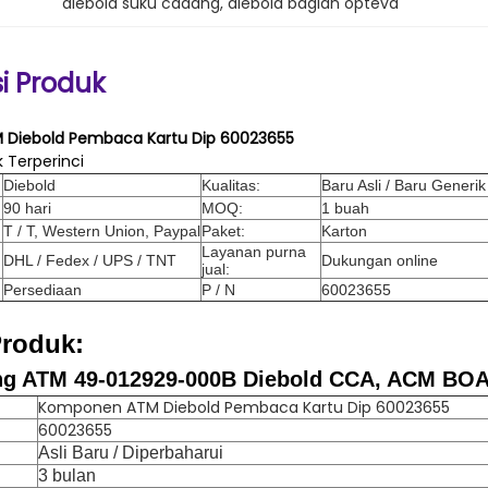
diebold suku cadang
, 
diebold bagian opteva
si Produk
Diebold Pembaca Kartu Dip 60023655
k Terperinci
Diebold
Kualitas:
Baru Asli / Baru Generik
90 hari
MOQ:
1 buah
T / T, Western Union, Paypal
Paket:
Karton
Layanan purna
DHL / Fedex / UPS / TNT
Dukungan online
jual:
Persediaan
P / N
60023655
Produk:
ng ATM 49-012929-000B Diebold CCA, ACM BO
Komponen ATM Diebold Pembaca Kartu Dip 60023655
60023655
Asli Baru / Diperbaharui
3 bulan