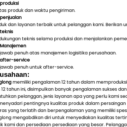
produksi
itas produk dan waktu pengiriman.
penjualan
duk dan layanan terbaik untuk pelanggan kami.
Berikan 
teknis
ukungan teknis selama produksi dan menjalankan pemerik
 Manajemen
jawab penuh atas manajemen logisitika perusahaan.
fter-service
jawab penuh untuk after-service.
rusahaan:
glong
memiliki pengalaman 12 tahun dalam memproduksi
12 tahun ini, disimpulkan banyak pengalaman sukses da
tuhkan pelanggan, jenis layanan apa yang perlu kami sed
enyadari pentingnya kualitas produk dalam persaingan y
ras yang terlatih dan berpengalaman yang memiliki spe
glong mengabdikan diri untuk menyediakan kualitas terti
ik kami dan persediaan persediaan yang besar.
Pelangga