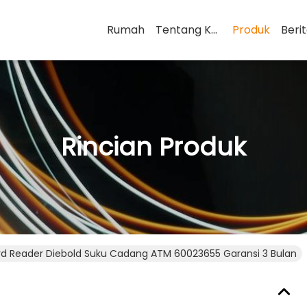
Rumah
Tentang Kami
Produk
Beri
Rincian Produk
rd Reader Diebold Suku Cadang ATM 60023655 Garansi 3 Bulan