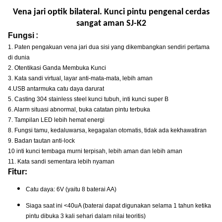
Vena jari optik bilateral. Kunci pintu pengenal cerdas
sangat aman SJ-K2
:
Fungsi
1. Paten pengakuan vena jari dua sisi yang dikembangkan sendiri pertama
di dunia
2. Otentikasi Ganda Membuka Kunci
3. Kata sandi virtual, layar anti-mata-mata, lebih aman
4.USB antarmuka catu daya darurat
5. Casting 304 stainless steel kunci tubuh, inti kunci super B
6. Alarm situasi abnormal, buka catatan pintu terbuka
7. Tampilan LED lebih hemat energi
8. Fungsi tamu, kedaluwarsa, kegagalan otomatis, tidak ada kekhawatiran
9. Badan tautan anti-lock
10 inti kunci tembaga murni terpisah, lebih aman dan lebih aman
11. Kata sandi sementara lebih nyaman
Fitur:
Catu daya: 6V (yaitu 8 baterai AA)
Siaga saat ini <40uA (baterai dapat digunakan selama 1 tahun ketika
pintu dibuka 3 kali sehari dalam nilai teoritis)