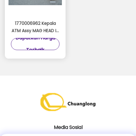
1770006962 Kepala
ATM Assy MAG HEAD ID
Dapatkan Harga
18 01770006962
Kepala Baca Wincor
Terbaik
Nixdorf
Media Sosial