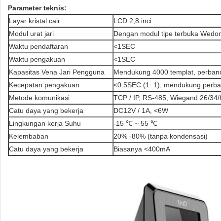
Parameter teknis:
Layar kristal cair
LCD 2,8 inci
Modul urat jari
Dengan modul tipe terbuka Wedone
Waktu pendaftaran
<1SEC
Waktu pengakuan
<1SEC
Kapasitas Vena Jari Pengguna
Mendukung 4000 templat, perband
Kecepatan pengakuan
<0.5SEC (1: 1), mendukung perba
Metode komunikasi
TCP / IP, RS-485, Wiegand 26/34/
Catu daya yang bekerja
DC12V / 1A, <6W
Lingkungan kerja Suhu
-15 ℃ ~ 55 ℃
Kelembaban
20% -80% (tanpa kondensasi)
Catu daya yang bekerja
Biasanya <400mA