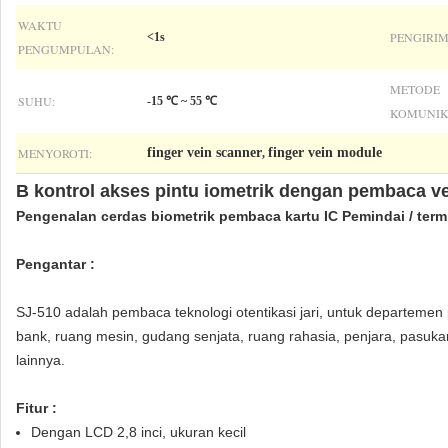
WAKTU
PENGIRI
<1s
PENGUMPULAN:
METODE
SUHU:
-15 ℃ ~ 55 ℃
KOMUNIK
MENYOROTI:
finger vein scanner
finger vein module
,
B
kontrol akses pintu iometrik dengan pembaca ve
Pengenalan cerdas biometrik pembaca kartu IC Pemindai / termi
Pengantar :
SJ-510 adalah pembaca teknologi otentikasi jari, untuk departeme
bank, ruang mesin, gudang senjata, ruang rahasia, penjara, pasuka
lainnya.
Fitur :
Dengan LCD 2,8 inci, ukuran kecil