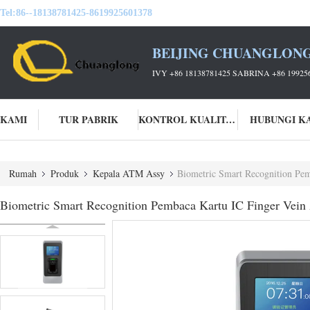
Tel:
86--18138781425-8619925601378
BEIJING CHUANGLONG
IVY +86 18138781425 SABRINA +86 19925
 KAMI
TUR PABRIK
KONTROL KUALITAS
HUBUNGI K
Rumah
Produk
Kepala ATM Assy
Biometric Smart Recognition Pem
Biometric Smart Recognition Pembaca Kartu IC Finger Vein 