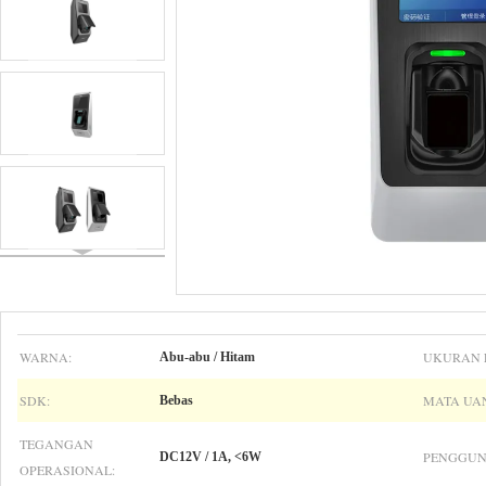
WARNA:
UKURAN 
Abu-abu / Hitam
SDK:
MATA UAN
Bebas
TEGANGAN
PENGGUN
DC12V / 1A, <6W
OPERASIONAL: