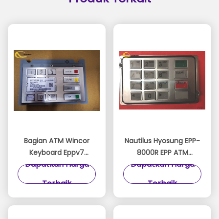
Bagian ATM Wincor
Nautilus Hyosung EPP-
Keyboard Eppv7
8000R EPP ATM
Dapatkan Harga
Dapatkan Harga
Wincor EPPV7
Keypad 7130020100
01750255914/1750255914
Penggantian Suku
Terbaik
Terbaik
EPP
Cadang ATM