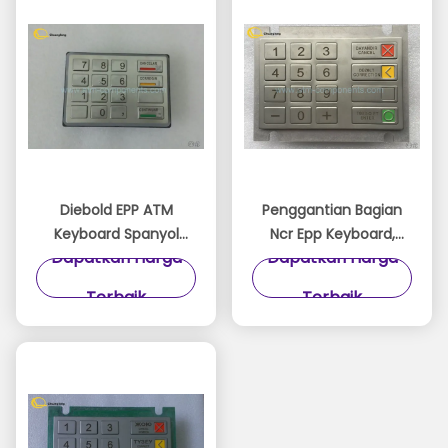
Diebold EPP ATM
Penggantian Bagian
Keyboard Spanyol
Ncr Epp Keyboard,
Dapatkan Harga
Dapatkan Harga
Versi 49 - 216681 -
Wincor 1750132043
726A / 49 - 216681 -
Bank Machine Keypad
Terbaik
Terbaik
764E Model