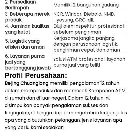
2.
Persediaan
Memiliki 2 bangunan gudang
Berlimpah
3.
Beberapa merek
NCR, Wincor, Diebold, NMD,
produk
Hyosung, GRG, dll.
4.
Jaminan kualitas
Diuji oleh inspektur profesional
yang ketat
sebelum pengiriman
Kerjasama jangka panjang
5.
Logistik yang
dengan perusahaan logistik,
efisien dan aman
pengiriman cepat dan aman
6.
Layanan purna
solusi ATM profesional, layanan
jual yang
purna jual yang teliti
bertanggung jawab
Profil Perusahaan:
Beijing Chuanglong
memiliki pengalaman 12 tahun
dalam memproduksi dan memasok Komponen ATM
di rumah dan di luar negeri.
Dalam 12 tahun ini,
disimpulkan banyak pengalaman sukses dan
kegagalan, sehingga dapat mengetahui dengan jelas
apa yang dibutuhkan pelanggan, jenis layanan apa
yang perlu kami sediakan.