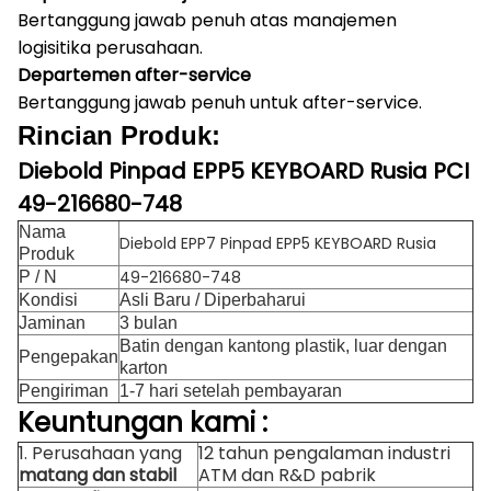
Bertanggung jawab penuh atas manajemen
logisitika perusahaan.
Departemen after-service
Bertanggung jawab penuh untuk after-service.
Rincian Produk:
Diebold Pinpad EPP5 KEYBOARD Rusia PCI
49-216680-748
Nama
Diebold EPP7 Pinpad EPP5 KEYBOARD Rusia
Produk
49-216680-748
P / N
Kondisi
Asli Baru / Diperbaharui
Jaminan
3 bulan
Batin dengan kantong plastik, luar dengan
Pengepakan
karton
Pengiriman
1-7 hari setelah pembayaran
Keuntungan kami
:
1. Perusahaan yang
12 tahun pengalaman industri
matang dan stabil
ATM dan R&D pabrik