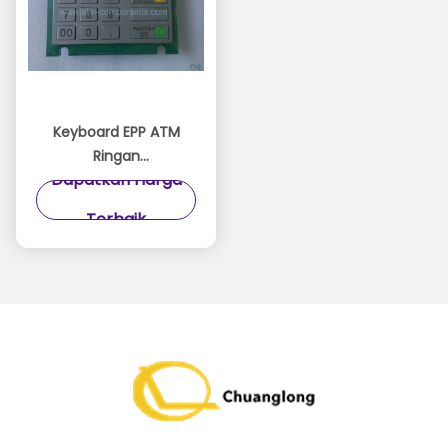
Keyboard EPP ATM
Ringan
Dapatkan Harga
01750105836/01750105836
P / N Mudah
Terbaik
Digunakan