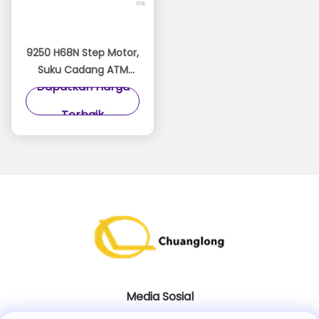
9250 H68N Step Motor,
Suku Cadang ATM
Dapatkan Harga
STP-59D3092, Garansi
Tiga Bulan
Terbaik
Media Sosial