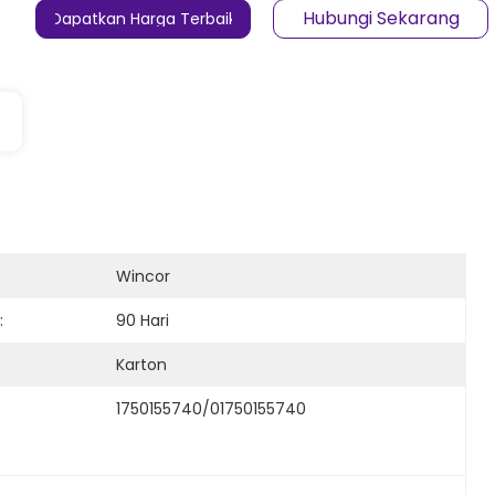
Hubungi Sekarang
Dapatkan Harga Terbaik
Wincor
:
90 Hari
Karton
1750155740/01750155740