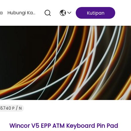
ta
Hubungi Kami
Kutipan
55740 P / N
Wincor V5 EPP ATM Keyboard Pin Pad