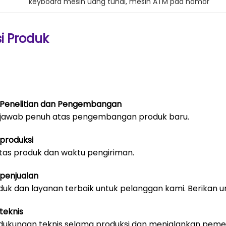
keyboard mesin uang tunai
, 
mesin ATM pad nomor
si Produk
Penelitian dan Pengembangan
jawab penuh atas pengembangan produk baru.
produksi
itas produk dan waktu pengiriman.
penjualan
duk dan layanan terbaik untuk pelanggan kami.
Berikan 
teknis
ukungan teknis selama produksi dan menjalankan pemerik