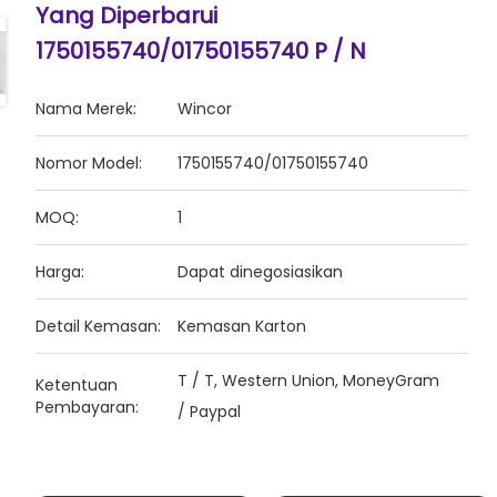
Yang Diperbarui
1750155740/01750155740 P / N
Nama Merek:
Wincor
Nomor Model:
1750155740/01750155740
MOQ:
1
Harga:
Dapat dinegosiasikan
Detail Kemasan:
Kemasan Karton
T / T, Western Union, MoneyGram
Ketentuan
Pembayaran:
/ Paypal