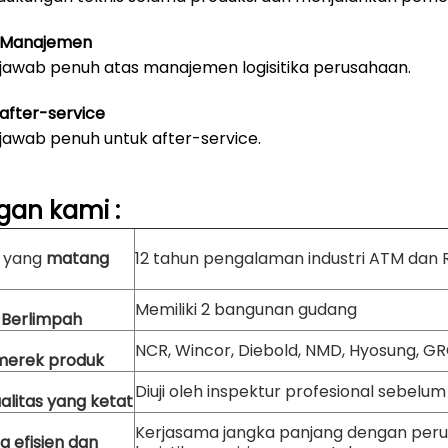
 Manajemen
jawab penuh atas manajemen logisitika perusahaan.
fter-service
jawab penuh untuk after-service.
gan
kami
:
n yang
matang
12 tahun pengalaman industri ATM dan 
Memiliki 2 bangunan gudang
 Berlimpah
NCR, Wincor, Diebold, NMD, Hyosung, GRG,
merek produk
Diuji oleh inspektur profesional sebelu
alitas yang ketat
Kerjasama jangka panjang dengan per
ng efisien dan