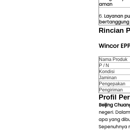
aman
6.
Layanan pu
bertanggung
Rincian 
Wincor EP
Nama Produk
P / N
Kondisi
Jaminan
Pengepakan
Pengiriman
Profil Pe
Beijing Chuan
negeri.
Dalam 
apa yang dibu
Sepenuhnya m