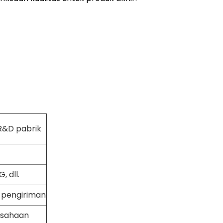
R&D pabrik
 dll.
m pengiriman
usahaan