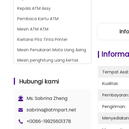
Kepala ATM Assy
Pembaca Kartu ATM
Mesin ATM ATM
Inf
Kwitansi Pita Tinta Printer
Mesin Penukaran Mata Uang Asing
Informas
Mesin penghitung uang kertas
Glory Counter suku cadang
Tempat Asal:
Hubungi kami
Kasset Uang ATM
Kualitas:
Bagian Kunci dan Gembok
Pembayaran:
Ms. Sabrina Zheng
Bagian Penghitung G+D BPS C5
Pengiriman:
sabrina@atmpart.net
Menyediaka
+0086-19925601378