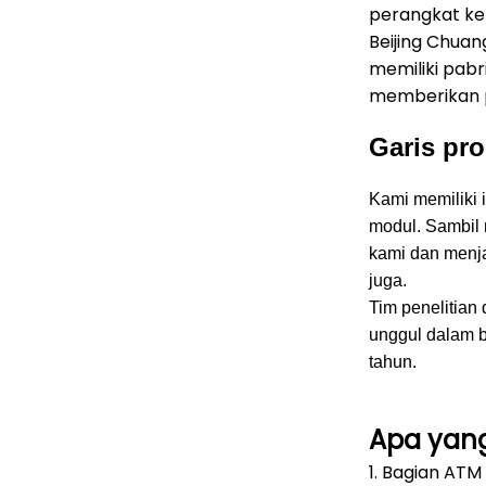
perangkat ke
Beijing Chuan
memiliki pabr
memberikan pu
Garis pro
Kami memiliki 
modul.
Sambil 
kami dan menj
juga.
Tim penelitia
unggul dalam b
tahun.
Apa yang
1. Bagian ATM