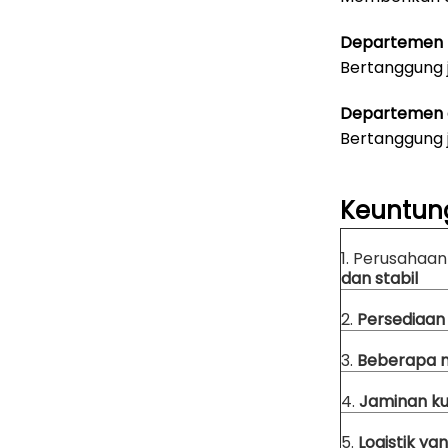
Departemen
Bertanggung 
Departemen a
Bertanggung 
Keuntun
1. Perusahaa
dan stabil
2.
Persediaan
3.
Beberapa 
4.
Jaminan ku
5.
Logistik ya