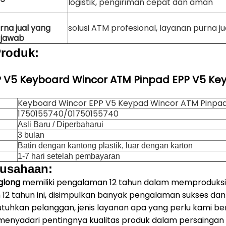
logistik, pengiriman cepat dan aman
rna jual yang
solusi ATM profesional, layanan purna jua
 jawab
Produk:
P V5 Keyboard Wincor ATM Pinpad EPP V5 Ke
Keyboard Wincor EPP V5 Keypad Wincor ATM Pinpad
1750155740/01750155740
Asli Baru / Diperbaharui
3 bulan
Batin dengan kantong plastik, luar dengan karton
1-7 hari setelah pembayaran
rusahaan:
glong
memiliki pengalaman 12 tahun dalam memproduksi
12 tahun ini, disimpulkan banyak pengalaman sukses da
tuhkan pelanggan, jenis layanan apa yang perlu kami ber
enyadari pentingnya kualitas produk dalam persaingan y