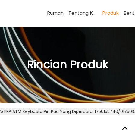
Rumah
Tentang Kami
Produk
Beri
Rincian Produk
5 EPP ATM Keyboard Pin Pad Yang Diperbarui 1750155740/017501