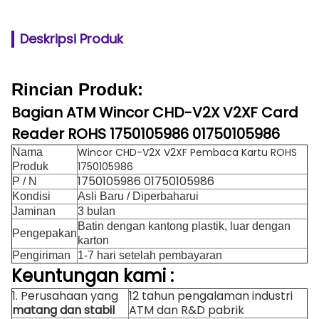
Deskripsi Produk
Rincian Produk:
Bagian ATM
Wincor CHD-V2X V2XF Card
Reader ROHS 1750105986 01750105986
Wincor CHD-V2X V2XF Pembaca Kartu ROHS
Nama
1750105986
Produk
1750105986 01750105986
P / N
Kondisi
Asli Baru / Diperbaharui
Jaminan
3 bulan
Batin dengan kantong plastik, luar dengan
Pengepakan
karton
Pengiriman
1-7 hari setelah pembayaran
Keuntungan
kami
:
1. Perusahaan yang
12 tahun pengalaman industri
matang dan stabil
ATM dan R&D pabrik