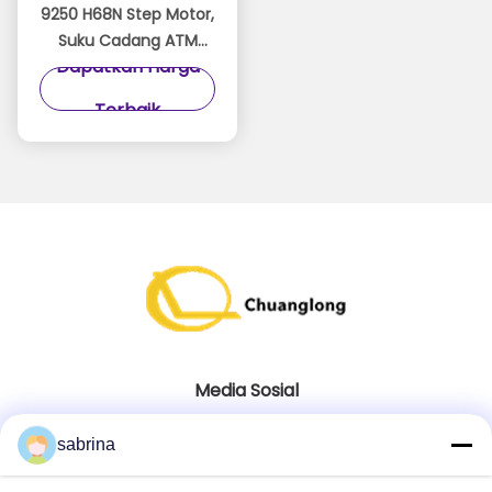
9250 H68N Step Motor,
Suku Cadang ATM
Dapatkan Harga
STP-59D3092, Garansi
Tiga Bulan
Terbaik
Media Sosial
sabrina
Kontak Cepat