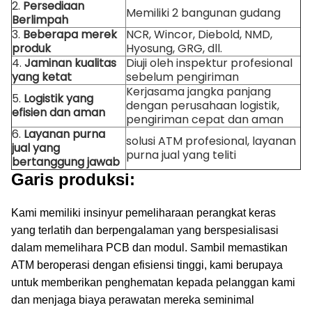
2.
Persediaan
Memiliki 2 bangunan gudang
Berlimpah
3.
Beberapa merek
NCR, Wincor, Diebold, NMD,
produk
Hyosung, GRG, dll.
4.
Jaminan kualitas
Diuji oleh inspektur profesional
yang ketat
sebelum pengiriman
Kerjasama jangka panjang
5.
Logistik yang
dengan perusahaan logistik,
efisien dan aman
pengiriman cepat dan aman
6.
Layanan purna
solusi ATM profesional, layanan
jual yang
purna jual yang teliti
bertanggung jawab
Garis produksi:
Kami memiliki insinyur pemeliharaan perangkat keras
yang terlatih dan berpengalaman yang berspesialisasi
dalam memelihara PCB dan modul.
Sambil memastikan
ATM beroperasi dengan efisiensi tinggi, kami berupaya
untuk memberikan penghematan kepada pelanggan kami
dan menjaga biaya perawatan mereka seminimal