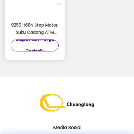
9250 H68N Step Motor,
Suku Cadang ATM
Dapatkan Harga
STP-59D3092, Garansi
Tiga Bulan
Terbaik
Media Sosial