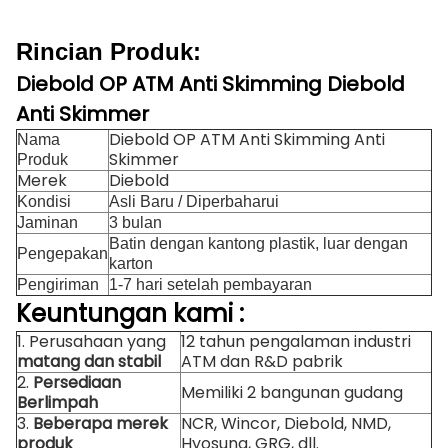
Rincian Produk:
Diebold OP ATM Anti Skimming Diebold
Anti Skimmer
Diebold OP ATM Anti Skimming Anti
Nama
Skimmer
Produk
Merek
Diebold
Kondisi
Asli Baru / Diperbaharui
Jaminan
3 bulan
Batin dengan kantong plastik, luar dengan
Pengepakan
karton
Pengiriman
1-7 hari setelah pembayaran
Keuntungan
kami
:
1. Perusahaan yang
12 tahun pengalaman industri
matang dan stabil
ATM dan R&D pabrik
2.
Persediaan
Memiliki 2 bangunan gudang
Berlimpah
3.
Beberapa merek
NCR, Wincor, Diebold, NMD,
produk
Hyosung, GRG, dll.