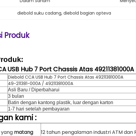
Dalam Saham
Menyed
diebold suku cadang
, 
diebold bagian opteva
si Produk
Produk:
A USB Hub 7 Port Chassis Atas 49211381000A
Diebold CCA USB Hub 7 Port Chassis Atas 49211381000A
49-211381-000A / 49211381000A
Asli Baru / Diperbaharui
3 bulan
Batin dengan kantong plastik, luar dengan karton
1-7 hari setelah pembayaran
gan
kami
:
n yang
matang
12 tahun pengalaman industri ATM dan 