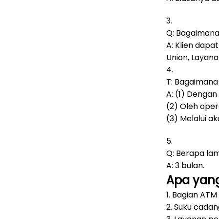
3.
Q: Bagaiman
A: Klien dap
Union, Layana
4.
T: Bagaimana
A: (1) Dengan
(2) Oleh opera
(3) Melalui a
5.
Q: Berapa la
A: 3 bulan.
Apa yang
1. Bagian ATM
2. Suku cadang