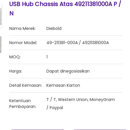
USB Hub Chassis Atas 49211381000A P /
N
Nama Merek:
Diebold
Nomor Model:
49-211381-000A / 49211381000A
MOQ:
1
Harga:
Dapat dinegosiasikan
Detail Kemasan:
Kemasan Karton
T / T, Western Union, MoneyGram
Ketentuan
Pembayaran:
/ Paypal