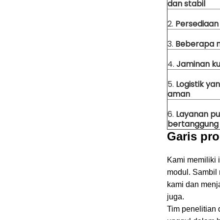
dan stabil
2.
Persediaan
3.
Beberapa 
4.
Jaminan ku
5.
Logistik ya
aman
6.
Layanan pu
bertanggung
Garis pro
Kami memiliki 
modul.
Sambil 
kami dan menj
juga.
Tim penelitia