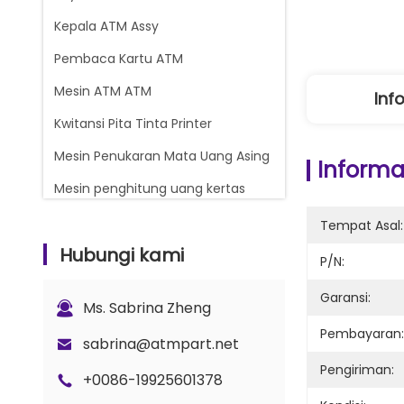
Kepala ATM Assy
Pembaca Kartu ATM
Mesin ATM ATM
Inf
Kwitansi Pita Tinta Printer
Mesin Penukaran Mata Uang Asing
Informas
Mesin penghitung uang kertas
Glory Counter suku cadang
Tempat Asal:
Hubungi kami
Kasset Uang ATM
P/N:
Bagian Kunci dan Gembok
Garansi:
Ms. Sabrina Zheng
Bagian Penghitung G+D BPS C5
Pembayaran:
sabrina@atmpart.net
Pengiriman:
+0086-19925601378