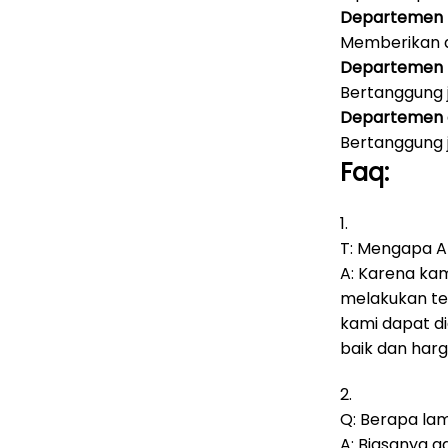
Departemen 
Memberikan d
Departemen
Bertanggung 
Departemen a
Bertanggung 
Faq:
1.
T: Mengapa An
A: Karena ka
melakukan te
kami dapat d
baik dan harg
2.
Q: Berapa la
A: Biasanya a