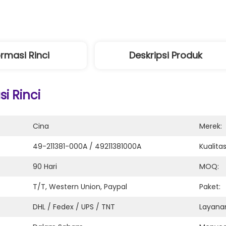
ormasi Rinci
Deskripsi Produk
i Rinci
Cina
Merek:
49-211381-000A / 49211381000A
Kualitas
90 Hari
MOQ:
T/T, Western Union, Paypal
Paket:
DHL / Fedex / UPS / TNT
Layanan