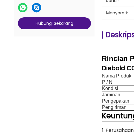
Kondisi:
Menyoroti:
Hubungi Sekarang
Deskrip
Rincian 
Diebold CC
Nama Produk
P / N
Kondisi
Jaminan
Pengepakan
Pengiriman
Keuntun
1. Perusahaa