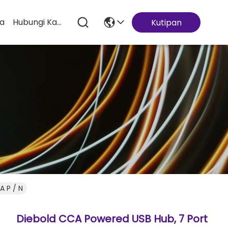
ta
Hubungi Kami
Kutipan
A P / N
Diebold CCA Powered USB Hub, 7 Port