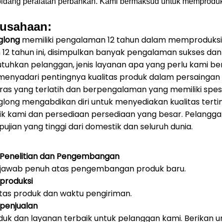
idang peralatan perbankan.
Kami bermaksud untuk memproduksi
rusahaan:
glong
memiliki pengalaman 12 tahun dalam memproduksi
12 tahun ini, disimpulkan banyak pengalaman sukses da
tuhkan pelanggan, jenis layanan apa yang perlu kami ber
enyadari pentingnya kualitas produk dalam persaingan y
ras yang terlatih dan berpengalaman yang memiliki spe
glong mengabdikan diri untuk menyediakan kualitas terti
ik kami dan persediaan persediaan yang besar.
Pelangga
jian yang tinggi dari domestik dan seluruh dunia.
Penelitian dan Pengembangan
jawab penuh atas pengembangan produk baru.
produksi
itas produk dan waktu pengiriman.
penjualan
duk dan layanan terbaik untuk pelanggan kami.
Berikan 