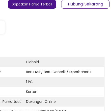
Hubungi Sekarang
Dapatkan Harga Terbaik
Diebold
:
Baru Asli / Baru Generik / Diperbaharui
1 PC
Karton
 Purna Jual:
Dukungan Online