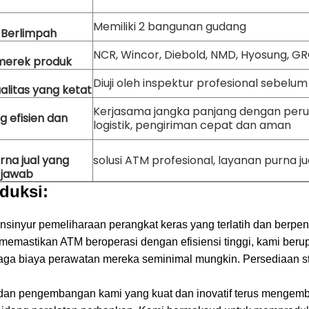
Memiliki 2 bangunan gudang
 Berlimpah
NCR, Wincor, Diebold, NMD, Hyosung, GRG,
merek produk
Diuji oleh inspektur profesional sebelu
alitas yang ketat
Kerjasama jangka panjang dengan per
ng efisien dan
logistik, pengiriman cepat dan aman
rna jual yang
solusi ATM profesional, layanan purna jua
 jawab
duksi:
insinyur pemeliharaan perangkat keras yang terlatih dan ber
memastikan ATM beroperasi dengan efisiensi tinggi, kami be
aga biaya perawatan mereka seminimal mungkin.
Persediaan s
n dan pengembangan kami yang kuat dan inovatif terus menge