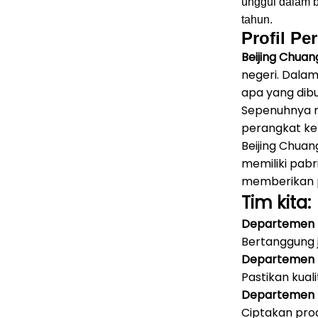
unggul dalam b
tahun.
Profil Pe
Beijing Chuan
negeri.
Dalam 
apa yang dibu
Sepenuhnya m
perangkat ke
Beijing Chuan
memiliki pabr
memberikan pu
Tim kita:
Departemen 
Bertanggung 
Departemen 
Pastikan kual
Departemen 
Ciptakan pro