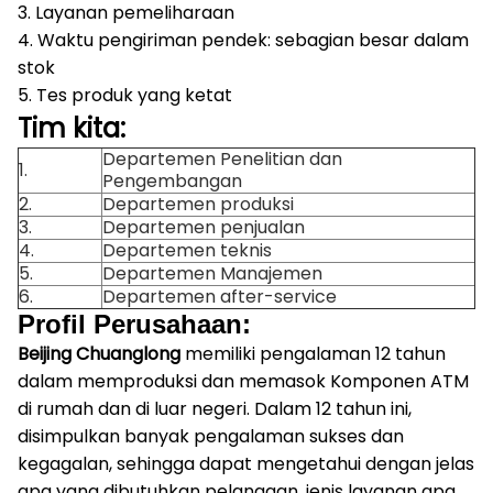
3. Layanan pemeliharaan
4. Waktu pengiriman pendek: sebagian besar dalam
stok
5. Tes produk yang ketat
Tim kita:
Departemen Penelitian dan
1.
Pengembangan
2.
Departemen produksi
3.
Departemen penjualan
4.
Departemen teknis
5.
Departemen Manajemen
6.
Departemen after-service
Profil Perusahaan:
Beijing Chuanglong
memiliki pengalaman 12 tahun
dalam memproduksi dan memasok Komponen ATM
di rumah dan di luar negeri.
Dalam 12 tahun ini,
disimpulkan banyak pengalaman sukses dan
kegagalan, sehingga dapat mengetahui dengan jelas
apa yang dibutuhkan pelanggan, jenis layanan apa