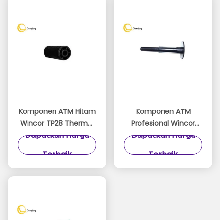
Komponen ATM Hitam
Komponen ATM
Wincor TP28 Thermal
Profesional Wincor
Dapatkan Harga
Dapatkan Harga
Receipt Printer Idler
TP28 Paper Dispenser
Wheel 1750256248-6
Assy 1750256248-5
Terbaik
Terbaik