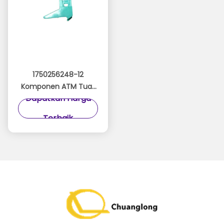
1750256248-12
Komponen ATM Tuas
Dapatkan Harga
Mekanisme Pemotong
Kiri Wincor TP28
Terbaik