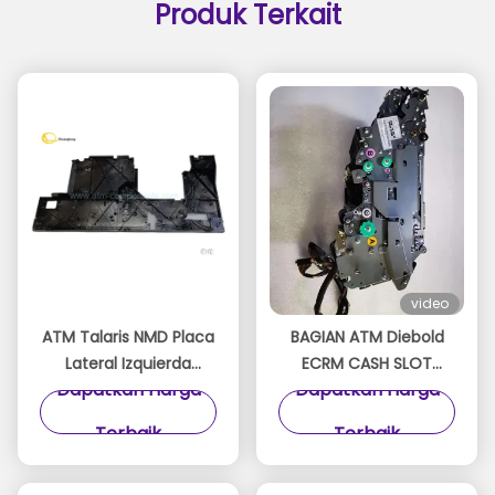
Produk Terkait
video
ATM Talaris NMD Placa
BAGIAN ATM Diebold
Lateral Izquierda
ECRM CASH SLOT
Dapatkan Harga
Dapatkan Harga
A008680 Dispensador
LOBBY UCSL 49-23311-
NMD100 GABLE SP SISI
0000A 49233110000A
Terbaik
Terbaik
KIRI