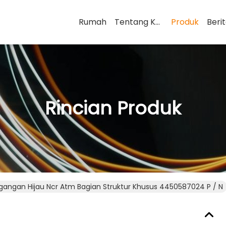
Rumah
Tentang Kami
Produk
Beri
Rincian Produk
gangan Hijau Ncr Atm Bagian Struktur Khusus 4450587024 P / N