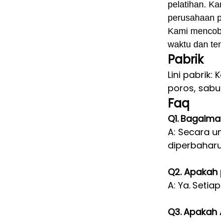
pelatihan. K
perusahaan p
Kami mencoba
waktu dan te
Pabrik
Lini pabrik
poros, sabuk
Faq
Q1.
Bagaiman
A: Secara u
diperbaharu
Q2. Apakah 
A: Ya.
Setiap
Q3.
Apakah A