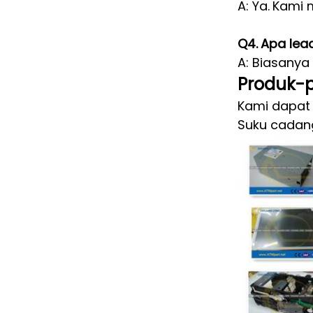
A: Ya.
Kami m
Q4.
Apa lea
A: Biasanya
Produk-p
Kami dapat 
Suku cadang: