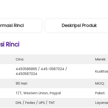
ormasi Rinci
Deskripsi Produk
i Rinci
Cina
Merek:
4450586865 / 445-0587024 / 
Kualitas
4450587024
90 Hari
MOQ:
T/T, Western Union, Paypal
Paket:
DHL / Fedex / UPS / TNT
Layanan