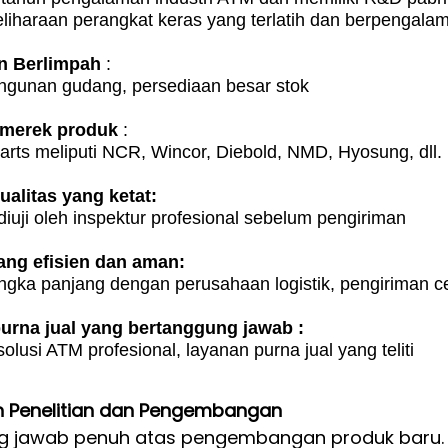
eliharaan perangkat keras yang terlatih dan berpengala
n Berlimpah
:
angunan gudang, persediaan besar stok
 merek produk
:
rts meliputi NCR, Wincor, Diebold, NMD, Hyosung, dll.
alitas yang ketat:
iuji oleh inspektur profesional sebelum pengiriman
yang efisien dan aman:
ngka panjang dengan perusahaan logistik, pengiriman 
urna jual yang
bertanggung jawab
:
lusi ATM profesional, layanan purna jual yang teliti
 Penelitian dan Pengembangan
g jawab penuh atas pengembangan produk baru.