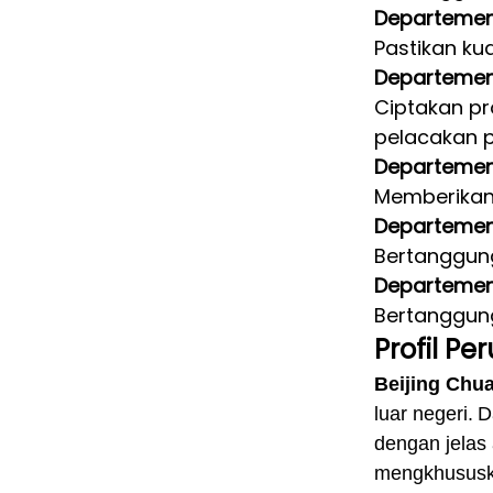
Departemen
Pastikan ku
Departemen
Ciptakan pr
pelacakan p
Departemen
Memberikan 
Departeme
Bertanggung
Departemen 
Bertanggung
Profil Pe
Beijing Chu
luar negeri.
D
dengan jelas
mengkhususka