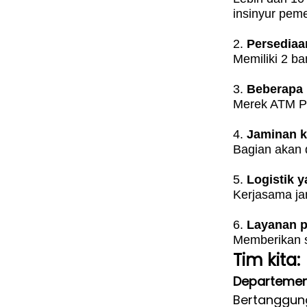
insinyur pem
2.
Persediaa
Memiliki 2 b
3.
Beberapa
Merek ATM Pa
4.
Jaminan ku
Bagian akan d
5.
Logistik 
Kerjasama ja
6.
Layanan p
Memberikan so
Tim kita:
Departemen
Bertanggun