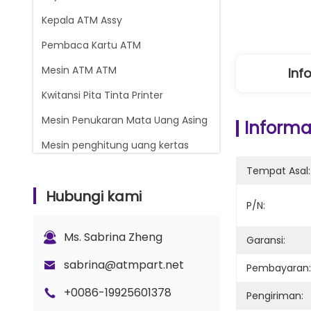
Kepala ATM Assy
Pembaca Kartu ATM
Mesin ATM ATM
Inf
Kwitansi Pita Tinta Printer
Mesin Penukaran Mata Uang Asing
Informas
Mesin penghitung uang kertas
Glory Counter suku cadang
Tempat Asal:
Hubungi kami
Kasset Uang ATM
P/N:
Bagian Kunci dan Gembok
Ms. Sabrina Zheng
Garansi:
Bagian Penghitung G+D BPS C5
sabrina@atmpart.net
Pembayaran:
+0086-19925601378
Pengiriman: