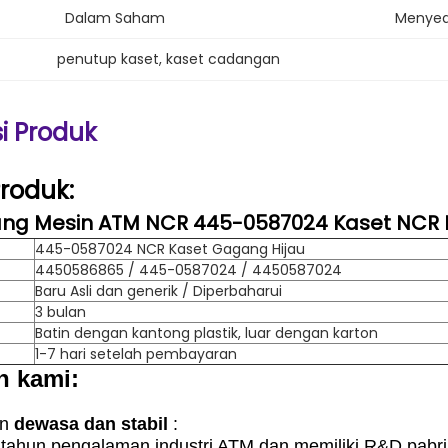
Dalam Saham
Menyed
penutup kaset
, 
kaset cadangan
si Produk
Produk:
ng Mesin ATM NCR 445-0587024 Kaset NCR H
445-0587024 NCR Kaset Gagang Hijau
4450586865 / 445-0587024 / 4450587024
Baru Asli dan generik / Diperbaharui
3 bulan
Batin dengan kantong plastik, luar dengan karton
1-7 hari setelah pembayaran
n kami:
an
dewasa dan stabil
:
0 tahun pengalaman industri ATM dan memiliki R&D pabri