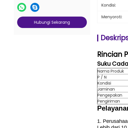
Kondisi:
Menyoroti:
Hubungi Sekarang
Deskrip
Rincian 
Suku Cada
Nama Produk
P / N
Kondisi
Jaminan
Pengepakan
Pengiriman
Pelayana
1. Perusaha
Lebih dari 1