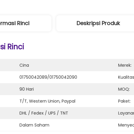
ormasi Rinci
Deskripsi Produk
i Rinci
Cina
Merek:
01750042089/01750042090
Kualitas
90 Hari
MOQ:
T/T, Western Union, Paypal
Paket:
DHL / Fedex / UPS / TNT
Layanan
Dalam Saham
Menyed