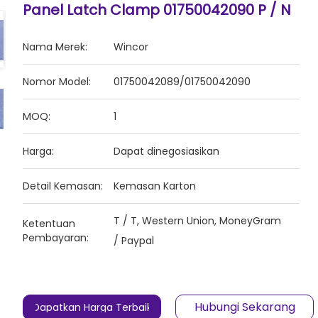
Panel Latch Clamp 01750042090 P / N
Nama Merek:
Wincor
Nomor Model:
01750042089/01750042090
MOQ:
1
Harga:
Dapat dinegosiasikan
Detail Kemasan:
Kemasan Karton
T / T, Western Union, MoneyGram
Ketentuan
Pembayaran:
/ Paypal
Hubungi Sekarang
Dapatkan Harga Terbaik