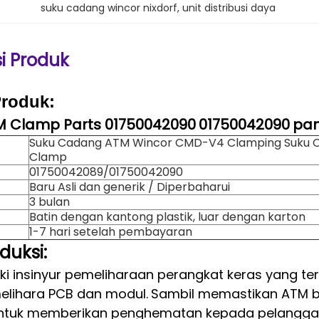
suku cadang wincor nixdorf
, 
unit distribusi daya
si Produk
Produk:
M Clamp Parts 01750042090
01750042090
pan
Suku Cadang ATM Wincor CMD-V4 Clamping Suku 
Clamp
01750042089/01750042090
Baru Asli dan generik / Diperbaharui
3 bulan
Batin dengan kantong plastik, luar dengan karton
1-7 hari setelah pembayaran
duksi:
ki insinyur pemeliharaan perangkat keras yang te
lihara PCB dan modul.
Sambil memastikan ATM ber
ntuk memberikan penghematan kepada pelangga