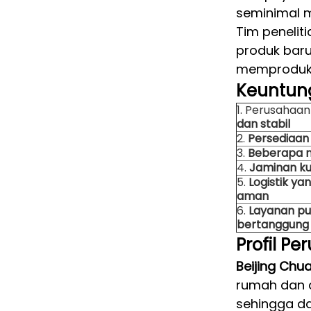
seminimal m
Tim peneli
produk bar
memproduksi
Keuntun
1. Perusahaa
dan stabil
2.
Persediaan
3.
Beberapa 
4.
Jaminan ku
5.
Logistik ya
aman
6.
Layanan pu
bertanggung
Profil Pe
Beijing Chu
rumah dan di
sehingga da