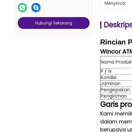
Menyoroti:
Hubungi Sekarang
Deskrip
Rincian 
Wincor AT
Nama Produk
P / N
Kondisi
Jaminan
Pengepakan
Pengiriman
Garis pro
Kami memili
dalam meme
berupaya u