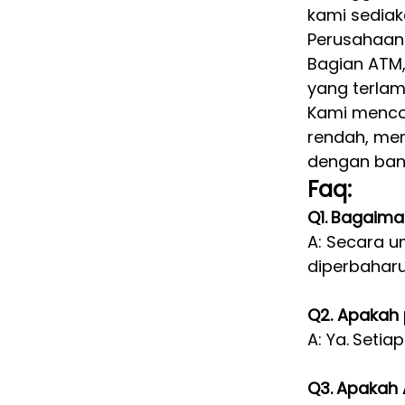
kami sediak
Perusahaan
Bagian ATM
yang terlam
Kami mencob
rendah, me
dengan ban
Faq:
Q1.
Bagaiman
A: Secara u
diperbaharu
Q2. Apakah 
A: Ya.
Setiap
Q3.
Apakah A