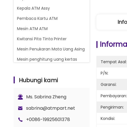
Kepala ATM Assy
Pembaca Kartu ATM
Inf
Mesin ATM ATM
Kwitansi Pita Tinta Printer
Informas
Mesin Penukaran Mata Uang Asing
Mesin penghitung uang kertas
Tempat Asal:
Glory Counter suku cadang
P/N:
Hubungi kami
Kasset Uang ATM
Garansi:
Bagian Kunci dan Gembok
Pembayaran:
Ms. Sabrina Zheng
Bagian Penghitung G+D BPS C5
Pengiriman:
sabrina@atmpart.net
Kondisi:
+0086-19925601378