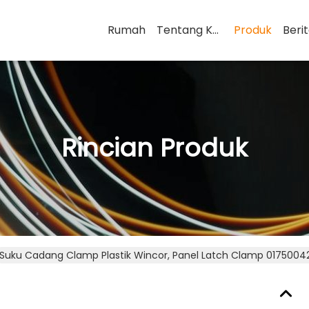
Rumah
Tentang Kami
Produk
Beri
Rincian Produk
Suku Cadang Clamp Plastik Wincor, Panel Latch Clamp 01750042