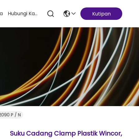
ta
Hubungi Kami
Kutipan
090 P / N
Suku Cadang Clamp Plastik Wincor,