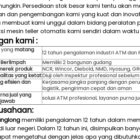
ungkin.
Persediaan stok besar kami tentu akan 
tian dan pengembangan kami yang kuat dan inov
u membuat kami unggul dalam bidang peralatan 
 mesin teller otomatis kami sendiri dalam waktu 
gan
kami
:
n yang
matang
12 tahun pengalaman industri ATM dan 
 Berlimpah
Memiliki 2 bangunan gudang
merek produk
NCR, Wincor, Diebold, NMD, Hyosung, GRG,
alitas yang ketat
Diuji oleh inspektur profesional sebelu
ng efisien dan
Kerjasama jangka panjang dengan per
logistik, pengiriman cepat dan aman
rna jual yang
solusi ATM profesional, layanan purna jua
 jawab
rusahaan:
anglong
memiliki pengalaman 12 tahun dalam me
 luar negeri.
Dalam 12 tahun ini, disimpulkan ba
pat mengetahui dengan jelas apa yang dibutuhka