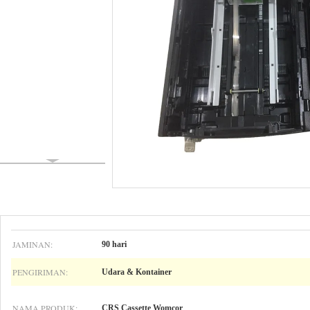
JAMINAN:
90 hari
PENGIRIMAN:
Udara & Kontainer
NAMA PRODUK:
CRS Cassette Womcor