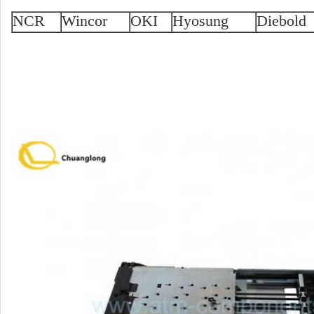
NCR
Wincor
OKI
Hyosung
Diebold