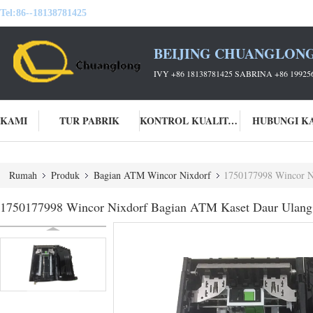
Tel:
86--18138781425
BEIJING CHUANGLONG
IVY +86 18138781425 SABRINA +86 19925
 KAMI
TUR PABRIK
KONTROL KUALITAS
HUBUNGI K
Rumah
Produk
Bagian ATM Wincor Nixdorf
1750177998 Wincor N
1750177998 Wincor Nixdorf Bagian ATM Kaset Daur Ulan