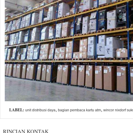
LABEL:
,
,
unit distribusi daya
bagian pembaca kartu atm
wincor nixdorf su
RINCIAN KONTAK